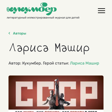
Skip
to
content
литературный иллюстрированный журнал для детей
Авторы
Лариса Машир
Автор: Кукумбер. Герой статьи:
Лариса Машир