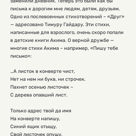
заменили дневник. Теперь это были как бы
письма к дорогим мне людям, детям, друзьям.
Одно из послевоенных стихотворений – «Друг»
— адресовано Тимуру Гайдару. Эти стихи,
написанные для взрослого, очень скоро попали
в детские книги Акима. О верной дружбе —
многие стихи Акима – например, «Пишу тебе
письмо»:
…А листок в конверте чист,

Нет на нем ни букв, ни строчек.

Пахнет осенью листочек –

С дерева опавший лист.

Только адрес твой да имя

На конверте напишу,

Синий ящик отыщу,

Свой листочек опущу.
