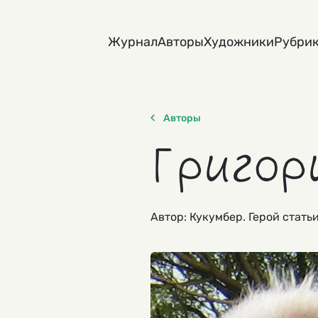
Skip
to
Журнал
Авторы
Художники
Рубри
content
Авторы
Григор
Автор: Кукумбер. Герой стать