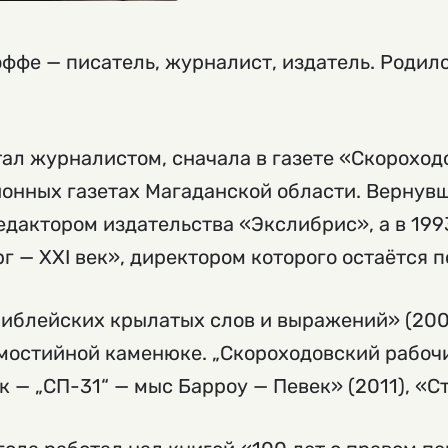
ффе — писатель, журналист, издатель. Родился
отал журналистом, сначала в газете «Скорохо
йонных газетах Магаданской области. Вернувш
едактором издательства «Экслибрис», а в 199
г — ХХI век», директором которого остаётся п
иблейских крылатых слов и выражений» (2000
амостийной каменюке. „Скороходовский рабочи
к — „СП-31“ — мыс Барроу — Певек» (2011), «С