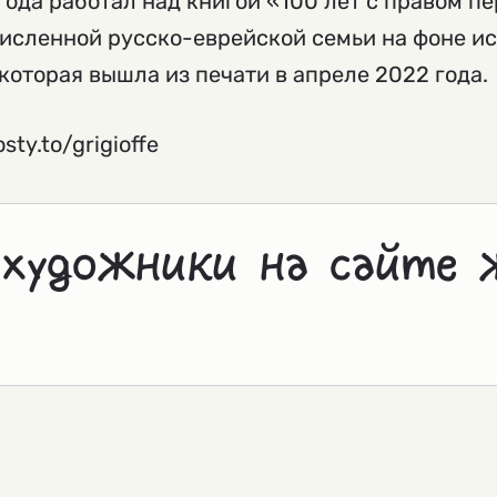
 года работал над книгой «100 лет с правом п
исленной русско-еврейской семьи на фоне ис
, которая вышла из печати в апреле 2022 года.
sty.to/grigioffe
 художники на сайте 