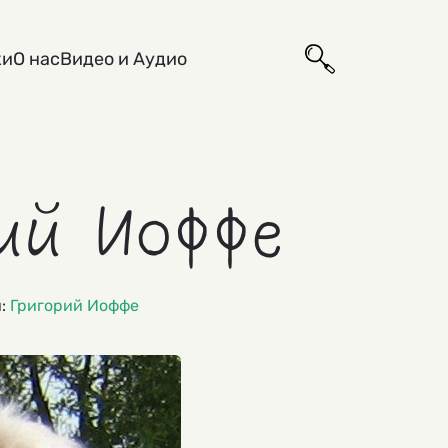
ки
О нас
Видео и Аудио
ий Иоффе
и:
Григорий Иоффе