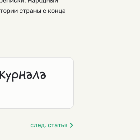
ереписки. Народный
тории страны с конца
журнала
след. статья