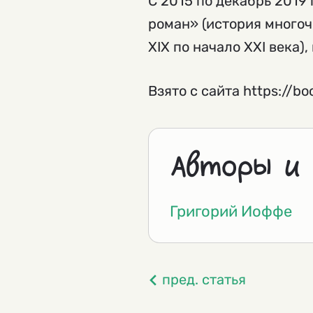
С 2015 по декабрь 2019
роман» (история многоч
ХIХ по начало ХХI века)
Взято с сайта https://boo
Авторы и
Григорий Иоффе
пред. статья