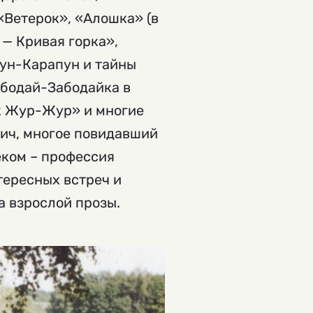
«Ветерок», «Алошка» (в
 — Кривая горка»,
ун-Карапун и тайны
абодай-Забодайка в
ок Жур-Жур» и многие
вич, многое повидавший
еком – профессия
тересных встреч и
а взрослой прозы.