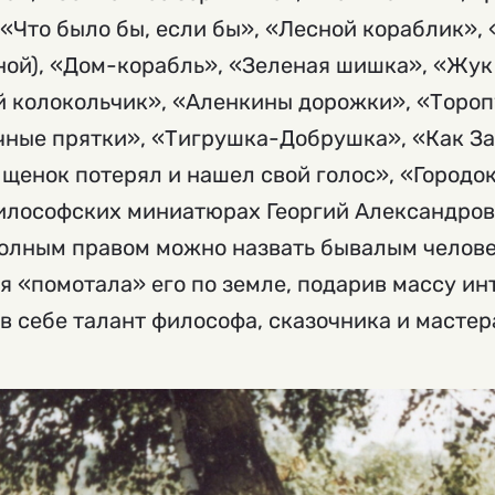
 «Что было бы, если бы», «Лесной кораблик», 
ной), «Дом-корабль», «Зеленая шишка», «Жук
й колокольчик», «Аленкины дорожки», «Тороп
ечные прятки», «Тигрушка-Добрушка», «Как З
 щенок потерял и нашел свой голос», «Город
философских миниатюрах Георгий Александро
 полным правом можно назвать бывалым челов
я «помотала» его по земле, подарив массу ин
в себе талант философа, сказочника и мастер