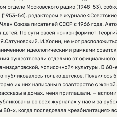
м отделе Московского радио (1948-53), собк
 (1953-54), редактором в журнале «Советские
. Член Союза писателей СССР с 1966 года. Авт
 детей. По сути своей нонконформист, Георгий
к Я.Сатуновский, И.Холин, не мог расположить
аниченном идеологическими рамками советс
ения существовали отдельно от официального
самиздатовской, «списочной» культуры. В 60-е
но публиковалось только детское. Появилось б
торые их них написаны в соавторстве с женой
рассказы в домах, меня приглашали, — вспоми
убликованы во всех журналах у нас и за руб
ы 80-х, когда последовала «реабилитация» вс