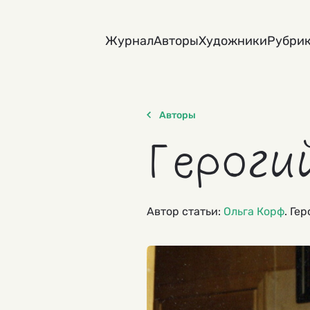
Skip
to
Журнал
Авторы
Художники
Рубри
content
Авторы
Героги
Автор статьи:
Ольга Корф
. Ге