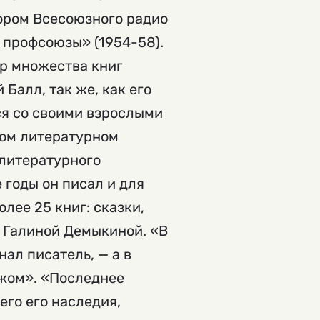
ором Всесоюзного радио
 профсоюзы» (1954-58).
ор множества книг
 Балл, так же, как его
ся со своими взрослыми
ком литературном
 литературного
 годы он писал и для
олее 25 книг: сказки,
, Галиной Демыкиной. «В
нал писатель, — а в
ежом». «Последнее
его его наследия,