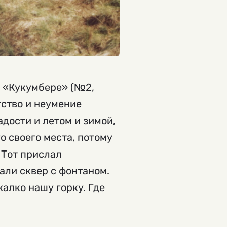
в «Кукумбере» (№2,
ятство и неумение
адости и летом и зимой,
о своего места, потому
 Тот прислал
лали сквер с фонтаном.
алко нашу горку. Где