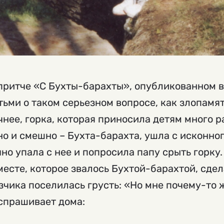
притче «С Бухты-барахты», опубликованном 
детьми о таком серьезном вопросе, как злопам
чнее, горка, которая приносила детям много р
но и смешно – Бухта-барахта, ушла с исконног
но упала с нее и попросила папу срыть горку.
месте, которое звалось Бухтой-барахтой, сде
зчика поселилась грусть: «Но мне почему-то ж
 спрашивает дома: