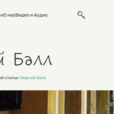
ки
О нас
Видео и Аудио
й Балл
рой статьи:
Георгий Балл