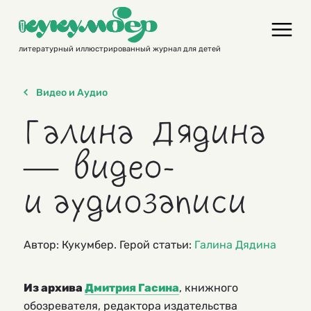
Skip
to
content
литературный иллюстрированный журнал для детей
Видео и Аудио
Галина Дядина
— видео-
и аудиозаписи
Автор: Кукумбер. Герой статьи:
Галина Дядина
Из архива
Дмитрия Гасина
, книжного
обозревателя, редактора издательства