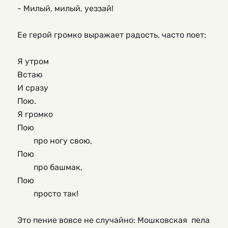
- Милый, милый, уеззай!

Ее герой громко выражает радость, часто поет:

Я утром

Встаю

И сразу 

Пою.

Я громко 

Пою

	про ногу свою,

Пою

	про башмак,

Пою

	просто так!

Это пение вовсе не случайно: Мошковская  пела 