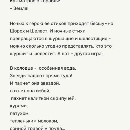
Как матрос с корабля:
- Земля!
Ночью к герою ее стихов приходят бесшумно 
Шорох и Шелест. И ночные стихи 
превращаются в шуршащие и шелестящие -  
можно сколько угодно представлять, кто это 
шуршит и шелестит. А вот – другая игра:
В колодце -  особенная вода.

Звезды падают прямо туда!

И пахнет она звездой,

пахнет она избой,

 пахнет калиткой скрипучей,

курами,

петухом,

тепленьким молоком, 

сонной травой у пруда…
