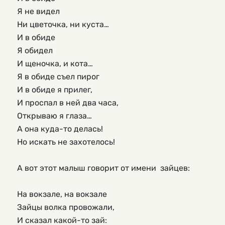
Я не видел

Ни цветочка, ни куста…

И в обиде

Я обидел

И щеночка, и кота…

Я в обиде съел пирог

И в обиде я прилег,

И проспал в ней два часа,

Открываю я глаза…

А она куда-то делась!

Но искать не захотелось!

А вот этот малыш говорит от имени  зайцев:

На вокзале, на вокзале

Зайцы волка провожали,

И сказал какой-то зай:
