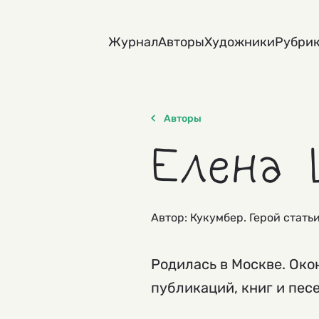
Skip
to
Журнал
Авторы
Художники
Рубри
content
Авторы
Елена 
Автор: Кукумбер. Герой стать
Родилась в Москве. Око
публикаций, книг и песе