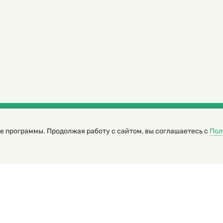
е программы. Продолжая работу с сайтом, вы соглашаетесь с
Пол
трированный журнал для детей
я редакторов сайта