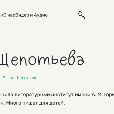
ки
О нас
Видео и Аудио
Щепотьева
и:
Елена Щепотьева
нчила литературный институт имени А. М. Горь
н. Много пишет для детей.