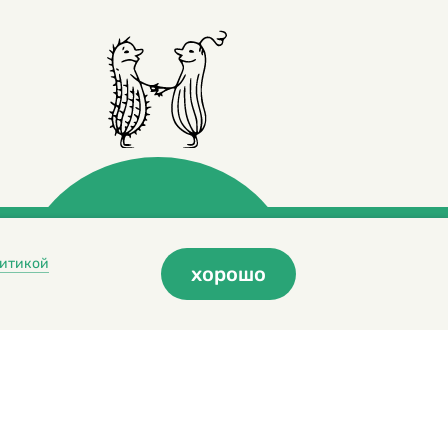
итикой
хорошо