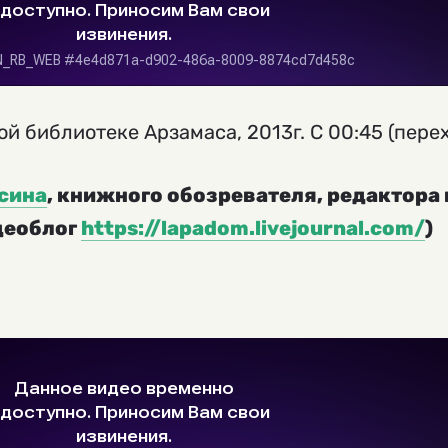
ой библиотеке Арзамаса, 2013г. С 00:45 (пере
сина
, книжного обозревателя, редактора
деоблог
https://lapadom.livejournal.com/
)