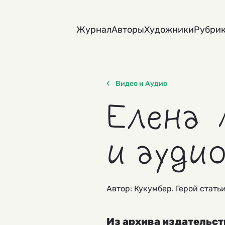
Skip
to
Журнал
Авторы
Художники
Рубри
content
Видео и Аудио
Елена 
и ауди
Автор: Кукумбер. Герой стать
Из архива издательст