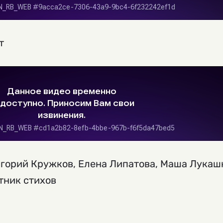
т
игорий Кружков, Елена Липатова, Маша Лукаш
тник стихов