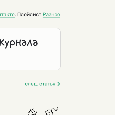
нтакте
. Плейлист
Разное
журнала
след. статья