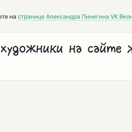
ете на
странице Александра Пинегина VK Вко
 художники на сайте 