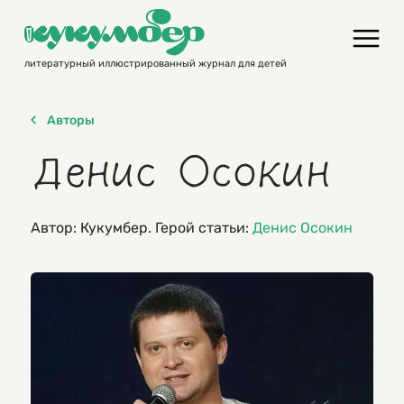
Skip
to
content
литературный иллюстрированный журнал для детей
Авторы
Денис Осокин
Автор: Кукумбер. Герой статьи:
Денис Осокин