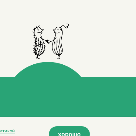
итикой
хорошо