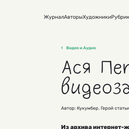
Skip
to
Журнал
Авторы
Художники
Рубри
content
Видео и Аудио
Ася Пе
видеоз
Автор: Кукумбер. Герой стать
Из архива интернет-