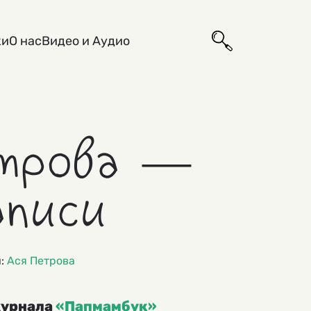
ки
О нас
Видео и Аудио
трова —
аписи
и:
Ася Петрова
журнала
«Папмамбук»