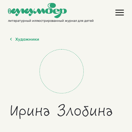
Skip
to
content
литературный иллюстрированный журнал для детей
Художники
Ирина Злобина