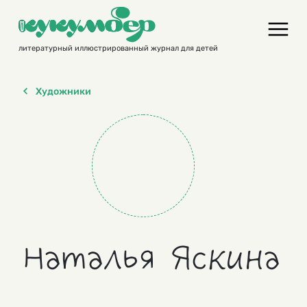
Skip
to
content
литературный иллюстрированный журнал для детей
Художники
Наталья Яскина