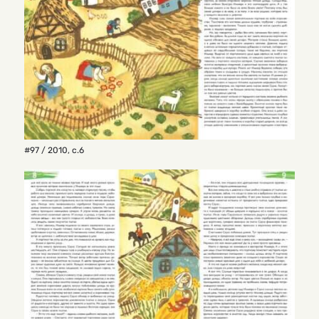
#97 / 2010
,
с.6