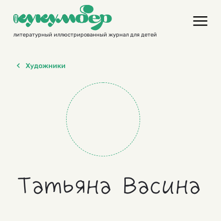
Skip
to
content
литературный иллюстрированный журнал для детей
Художники
Татьяна Васина