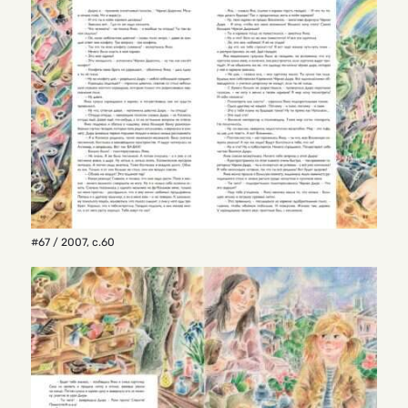
#67 / 2007
,
с.60