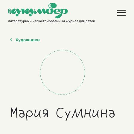
Skip
to
content
литературный иллюстрированный журнал для детей
Художники
Мария Сумнина