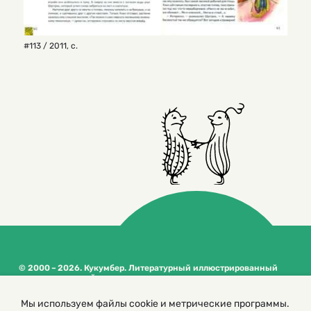
#113 / 2011
,
с.
© 2000 – 2026. Кукумбер. Литературный иллюстрированный
журнал для детей
Копирование материалов возможно только с разрешения редакторов
Мы используем файлы cookie и метрические программы.
сайта