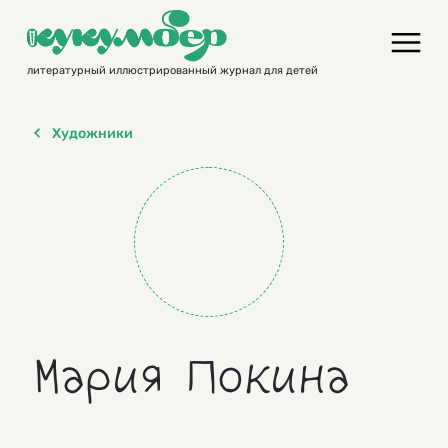
Skip
to
content
литературный иллюстрированный журнал для детей
Художники
Мария Покина