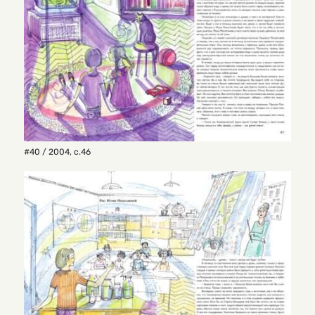
#40 / 2004
,
с.46