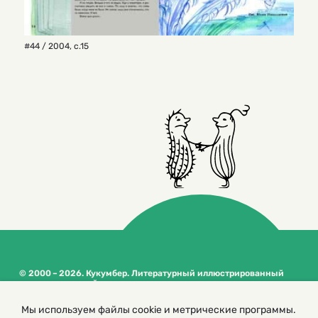
#44 / 2004
,
с.15
© 2000 – 2026. Кукумбер. Литературный иллюстрированный
журнал для детей
Копирование материалов возможно только с разрешения редакторов
сайта
Мы используем файлы cookie и метрические программы.