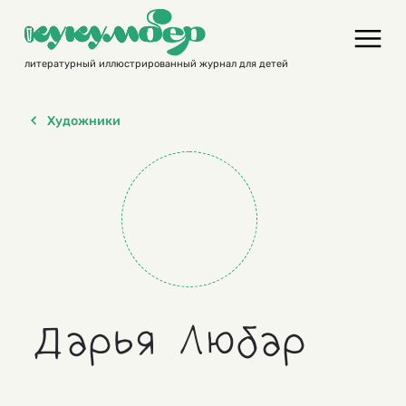
Skip
to
content
литературный иллюстрированный журнал для детей
Художники
Дарья Любар