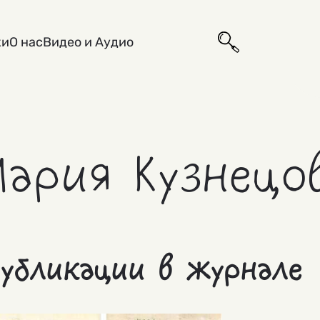
ки
О нас
Видео и Аудио
Мария Кузнецо
убликации в журнале