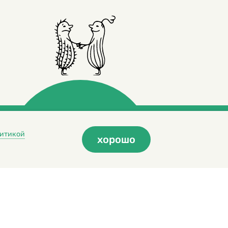
итикой
хорошо