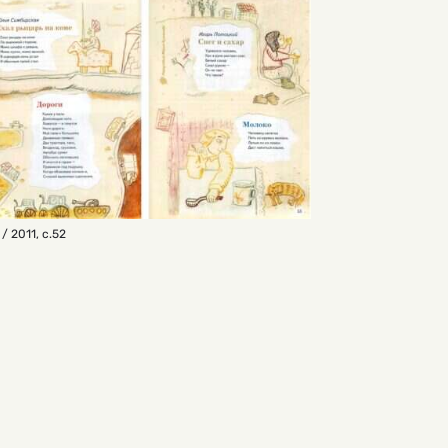
 / 2011
,
с.52