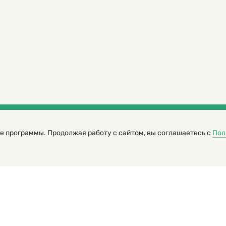
е программы. Продолжая работу с сайтом, вы соглашаетесь с
Пол
трированный журнал для детей
я редакторов сайта