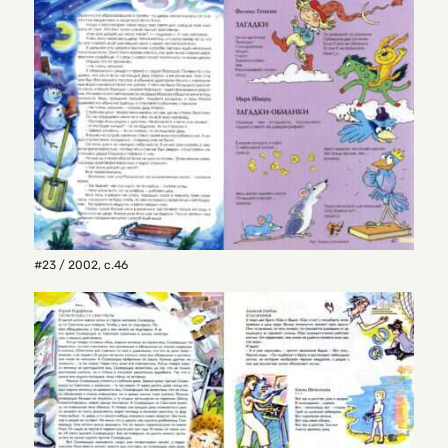
#23 / 2002
,
с.46