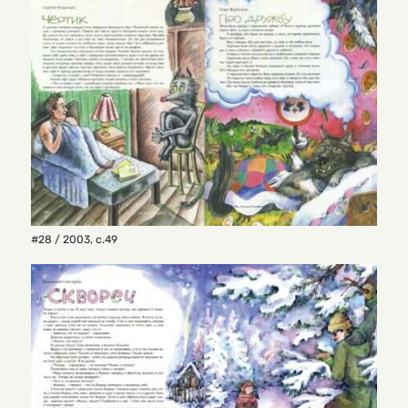
#28 / 2003
,
с.49