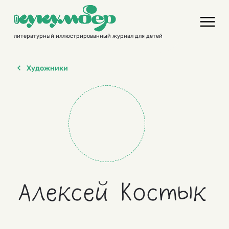
Skip
to
content
литературный иллюстрированный журнал для детей
Художники
Алексей Костык