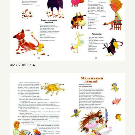
#2 / 2000
,
с.4