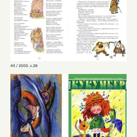
#3 / 2000
,
с.28