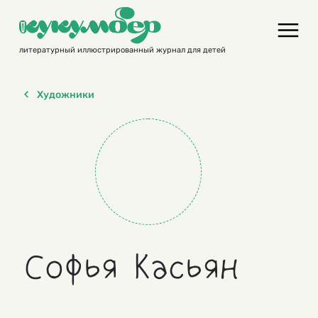
Skip
to
content
литературный иллюстрированный журнал для детей
Художники
Софья Касьян