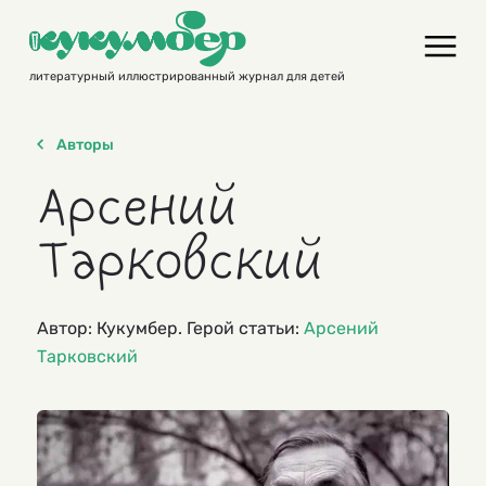
Skip
to
content
литературный иллюстрированный журнал для детей
Авторы
Арсений
Тарковский
Автор: Кукумбер. Герой статьи:
Арсений
Тарковский