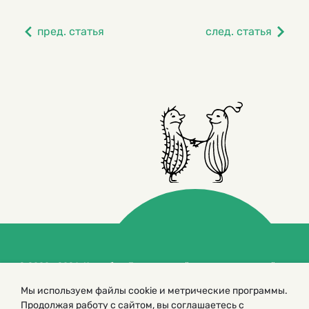
пред. статья
след. статья
© 2000 – 2026. Кукумбер. Литературный иллюстрированный
журнал для детей
Мы используем файлы cookie и метрические программы.
Копирование материалов возможно только с разрешения редакторов
сайта
Продолжая работу с сайтом, вы соглашаетесь с