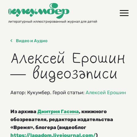
Skip
to
content
литературный иллюстрированный журнал для детей
Видео и Аудио
Алексей Ерошин
— видеозаписи
Автор: Кукумбер. Герой статьи:
Алексей Ерошин
Из архива
Дмитрия Гасина
, книжного
обозревателя, редактора издательства
«Время», блогера (видеоблог
https://lapadom.livejournal.com/
)