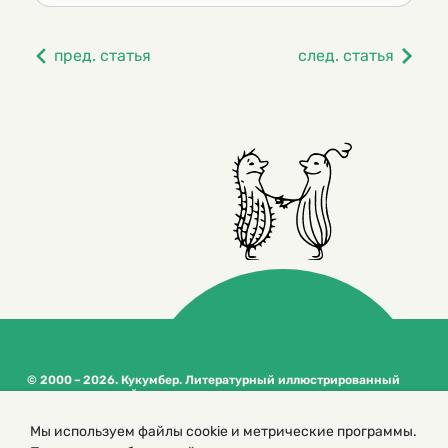
пред. статья
след. статья
© 2000 – 2026. Кукумбер. Литературный иллюстрированный
журнал для детей
Копирование материалов возможно только с разрешения редакторов
Мы используем файлы cookie и метрические программы.
сайта