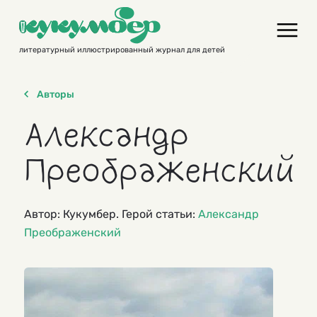
Skip
to
content
литературный иллюстрированный журнал для детей
Авторы
Александр
Преображенский
Автор: Кукумбер. Герой статьи:
Александр
Преображенский