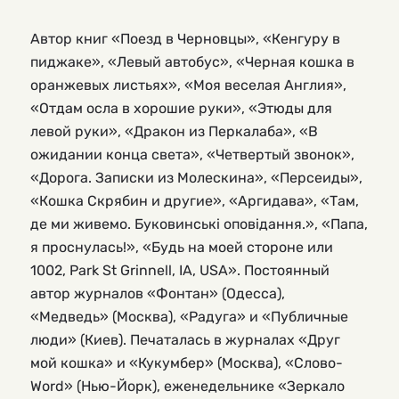
Автор книг «Поезд в Черновцы», «Кенгуру в
пиджаке», «Левый автобус», «Черная кошка в
оранжевых листьях», «Моя веселая Англия»,
«Отдам осла в хорошие руки», «Этюды для
левой руки», «Дракон из Перкалаба», «В
ожидании конца света», «Четвертый звонок»,
«Дорога. Записки из Молескина», «Персеиды»,
«Кошка Скрябин и другие», «Аргидава», «Там,
де ми живемо. Буковинські оповідання.», «Папа,
я проснулась!», «Будь на моей стороне или
1002, Park St Grinnell, IA, USA». Постоянный
автор журналов «Фонтан» (Одесса),
«Медведь» (Москва), «Радуга» и «Публичные
люди» (Киев). Печаталась в журналах «Друг
мой кошка» и «Кукумбер» (Москва), «Слово-
Word» (Нью-Йорк), еженедельнике «Зеркало