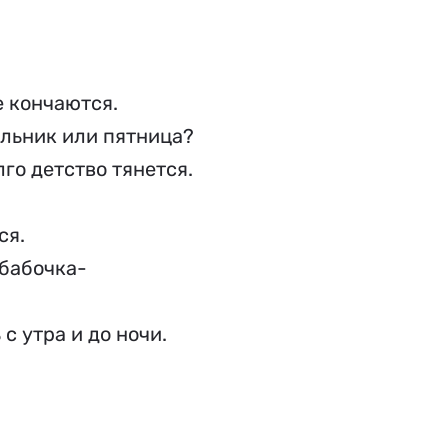
е кончаются.
ельник или пятница?
лго детство тянется.
тся.
 бабочка-
с утра и до ночи.