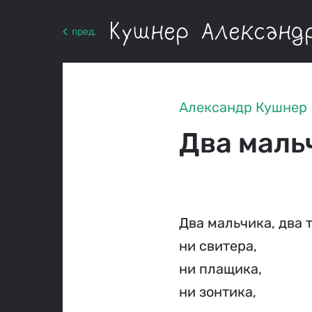
Кушнер Александ
пред.
Александр Кушнер
Два маль
Два мальчика, два 
ни свитера,
ни плащика,
ни зонтика,