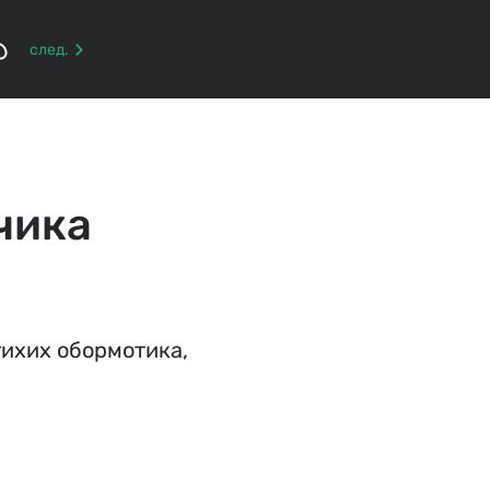
р
след.
чика
тихих обормотика,