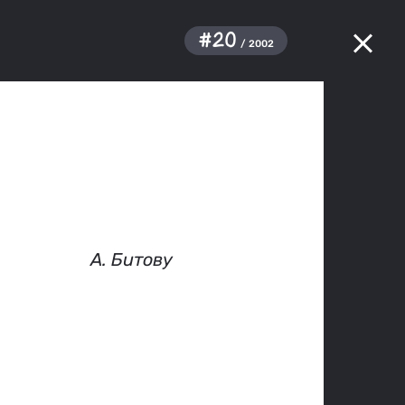
#20
/ 2002
А. Битову