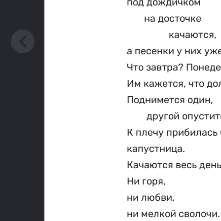
под дождичком
       на досточке
                 качаются,
а песенки у них уж
Что завтра? Понед
Им кажется, что до
Поднимется один,
        другой опусти
К плечу прибилась
капустница.
Качаются весь день 
Ни горя,
ни любви,
ни мелкой сволочи.