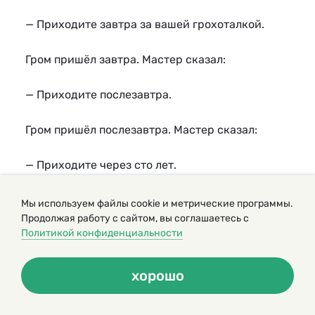
— Приходите завтра за вашей грохоталкой.
Гром пришёл завтра. Мастер сказал:
— Приходите послезавтра.
Гром пришёл послезавтра. Мастер сказал:
— Приходите через сто лет.
— Поймите, мастер, — взмолился Гром, — я не
Мы используем файлы cookie и метрические программы.
могу ждать сто лет. Представляете, начнётся
Продолжая работу с сайтом, вы соглашаетесь с
Политикой конфиденциальности
гроза, а грома не будет, потому что без
грохоталки я ничего из себя не представляю.
хорошо
— Так бы сразу и сказали,- проворчал мастер. –
Жить на свете и ничего из себя не