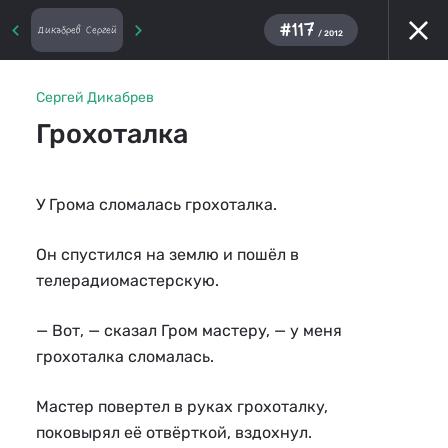
#117
Дикабрев Сергей
/ 2012
Сергей Дикабрев
Грохоталка
У Грома сломалась грохоталка.
Он спустился на землю и пошёл в
телерадиомастерскую.
— Вот, — сказал Гром мастеру, — у меня
грохоталка сломалась.
Мастер повертел в руках грохоталку,
поковырял её отвёрткой, вздохнул.