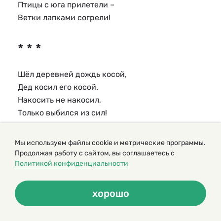
Птицы с юга прилетели –
Ветки лапками согрели!
* * *
Шёл деревней дождь косой,
Дед косил его косой.
Накосить не накосил,
Только выбился из сил!
Рыбы в страхе окают
Мы используем файлы cookie и метрические программы.
Продолжая работу с сайтом, вы соглашаетесь с
Политикой конфиденциальности
Рыбы в страхе окают…
Посудите сами:
хорошо
Едет кит на окуне,
Запряжённом в сани!