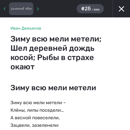
#25
Демьянов Иван
/ 2003
Иван Демьянов
Зиму всю мели метели;
Шел деревней дождь
косой; Рыбы в страхе
окают
Зиму всю мели метели
Зиму всю мели метели –
Клёны, липы поседели…
А весной повеселели,
Зацвели, зазеленели: