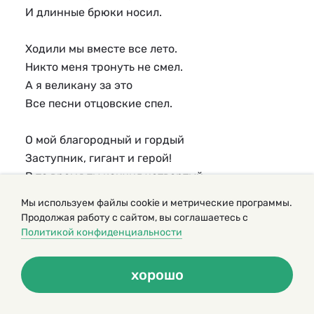
И длинные брюки носил.
Ходили мы вместе все лето.
Никто меня тронуть не смел.
А я великану за это
Все песни отцовские спел.
О мой благородный и гордый
Заступник, гигант и герой!
В то время ты кончил четвертый,
А я перешел во второй.
Мы используем файлы cookie и метрические программы.
Продолжая работу с сайтом, вы соглашаетесь с
Сравняются ростом ребята
Политикой конфиденциальности
И станут дружить наравне.
Я вырос. Я кончил девятый,
хорошо
Когда ты погиб на войне.