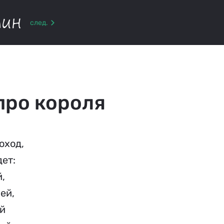
тин
след.
про короля
оход, 
т:   
, 
ей, 
        