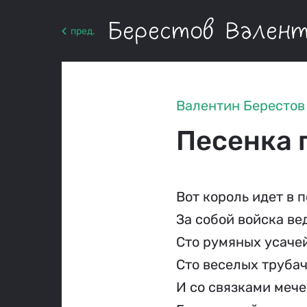
Берестов Вален
пред.
Валентин Берестов
Песенка 
Вот король идет в п
За собой войска веде
Сто румяных усачей
Сто веселых трубач
И со связками мечей   