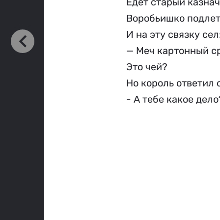
Едет старый казначей. 
Воробьишко подлетел  
И на эту связку сел:    
— Меч картонный ср
Это чей?                  
Но король ответил с
- А тебе какое дело?  