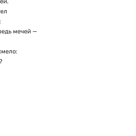
         
          
         
едь мечей — 
мело:  
     