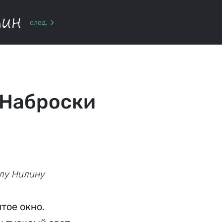
тин
след.
 Наброски
лу Нилину
тое окно.