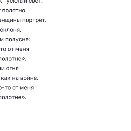
 тусклый свет.
 полотно.
енщины портрет.
 склоня,
м полусне:
то от меня
полотне».
ии огня
 как на войне.
о-то от меня
полотне».