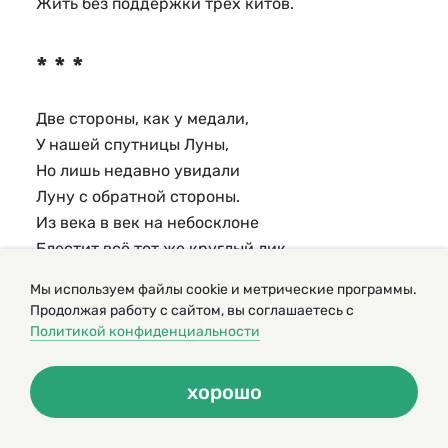
Жить без поддержки трёх китов.
* * *
Две стороны, как у медали,
У нашей спутницы Луны,
Но лишь недавно увидали
Луну с обратной стороны.
Из века в век на небосклоне
Блестит всё тот же круглый лик…
Как плохо, как односторонне
Мы используем файлы cookie и метрические программы.
Мы знаем спутников своих.
Продолжая работу с сайтом, вы соглашаетесь с
Политикой конфиденциальности
* * *
хорошо
Незаметные бациллы
Нас доводят до могилы,