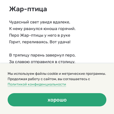
Жар-птица
Чудесный свет увидя вдалеке, 
К нему рванулся юноша горячий. 
Перо Жар-птицы у него в руке 
Горит, переливаясь. Вот удача!
В тряпицу парень завернул перо, 
За славою отправился в столицу. 
Но, изумившись, молвил князь: "Добро! 
Мы используем файлы cookie и метрические программы.
Сыскал перо - так добывай Жар-птицу!"
Продолжая работу с сайтом, вы соглашаетесь с
Политикой конфиденциальности
Кому блеснуло чудо, тот навек 
Обязан жить по сказочным законам... 
хорошо
Он шел сквозь чащи, горы пересек, 
С Ягою чай пил, воевал с драконом.