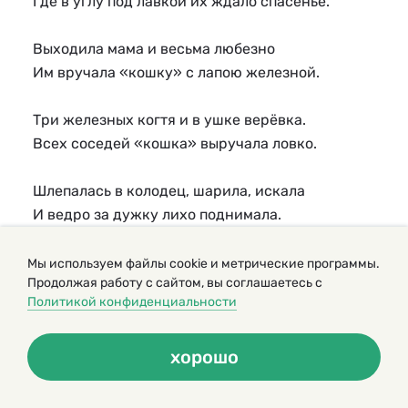
Где в углу под лавкой их ждало спасенье.
Выходила мама и весьма любезно
Им вручала «кошку» с лапою железной.
Три железных когтя и в ушке верёвка.
Всех соседей «кошка» выручала ловко.
Шлепалась в колодец, шарила, искала
И ведро за дужку лихо поднимала.
И соседи «кошку» возвращали маме
Мы используем файлы cookie и метрические программы.
Продолжая работу с сайтом, вы соглашаетесь с
И на нас глядели добрыми глазами.
Политикой конфиденциальности
Всяк меня заметит, всяк мне улыбнется.
хорошо
Весело живётся в доме у колодца!