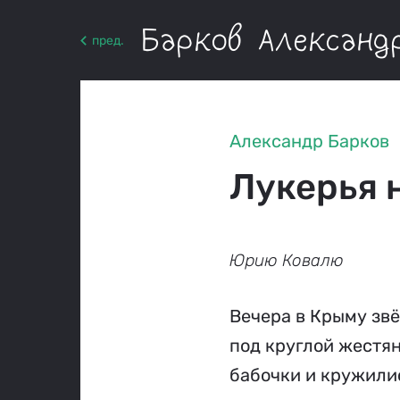
Барков Александ
пред.
Александр Барков
Лукерья 
Юрию Ковалю
Вечера в Крыму звё
под круглой жестян
бабочки и кружилис