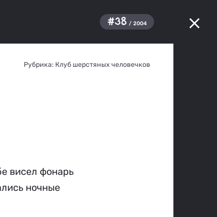
#38
/ 2004
Рубрика:
Клуб шерстяных человечков
бе висел фонарь
ались ночные