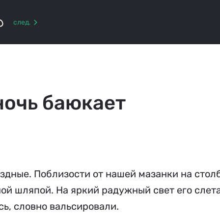
р
след.
ночь баюкает
здные. Поблизости от нашей мазанки на стол
ой шляпой. На яркий радужный свет его слет
ь, словно вальсировали.