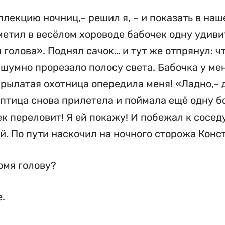
ллекцию ночниц,– решил я, – и показать в на
иметил в весёлом хороводе бабочек одну удив
голова». Поднял сачок… и тут же отпрянул: ч
шумно прорезало полосу света. Бабочка у мен
крылатая охотница опередила меня! «Ладно,– 
 птица снова прилетела и поймала ещё одну 
ек переловит! Я ей покажу! И побежал к сосе
ой. По пути наскочил на ночного сторожа Кон
омя голову?
.