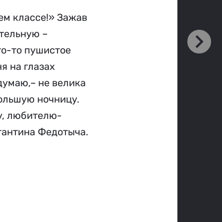
шем классе!» Зажав
ительную –
то-то пушистое
я на глазах
думаю,– не велика
большую ночницу.
ду, любителю-
стантина Федотыча.