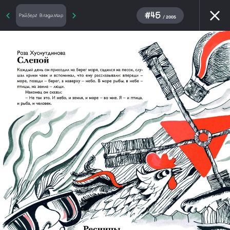
#45
Райберг Владимир
/ 2005